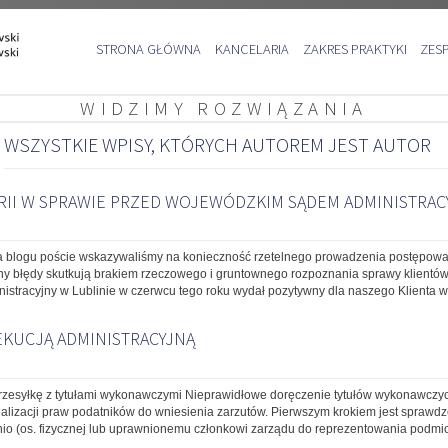
Przejdź
STRONA GŁÓWNA
KANCELARIA
ZAKRES PRAKTYKI
ZES
do
treści
WIDZIMY ROZWIĄZANIA
WSZYSTKIE WPISY, KTÓRYCH AUTOREM JEST
AUTOR
RII W SPRAWIE PRZED WOJEWÓDZKIM SĄDEM ADMINISTRAC
a blogu poście wskazywaliśmy na konieczność rzetelnego prowadzenia postępowa
ny błędy skutkują brakiem rzeczowego i gruntownego rozpoznania sprawy klientów
nistracyjny w Lublinie w czerwcu tego roku wydał pozytywny dla naszego Klienta 
EKUCJĄ ADMINISTRACYJNĄ
 przesyłkę z tytułami wykonawczymi Nieprawidłowe doręczenie tytułów wykonawcz
ealizacji praw podatników do wniesienia zarzutów. Pierwszym krokiem jest sprawdz
(os. fizycznej lub uprawnionemu członkowi zarządu do reprezentowania podmiotu