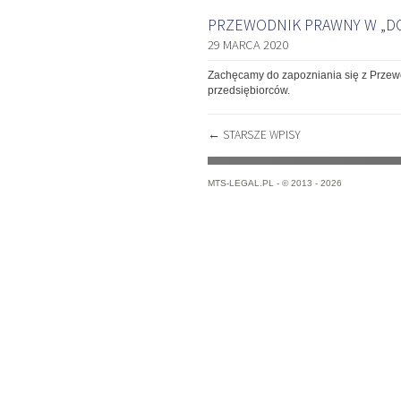
PRZEWODNIK PRAWNY W „DO
29 MARCA 2020
Zachęcamy do zapozniania się z Przew
przedsiębiorców.
NAWIGACJA
←
STARSZE WPISY
PO
WPISACH
MTS-LEGAL.PL -
© 2013 - 2026