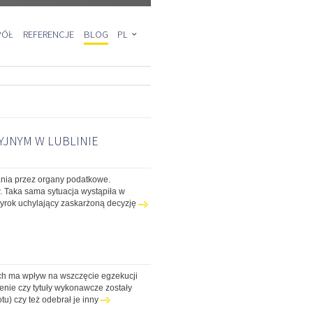
PÓŁ
REFERENCJE
BLOG
PL
EN
DE
YJNYM W LUBLINIE
nia przez organy podatkowe.
. Taka sama sytuacja wystąpiła w
wyrok uchylający zaskarżoną decyzję
ych ma wpływ na wszczęcie egzekucji
enie czy tytuły wykonawcze zostały
) czy też odebrał je inny