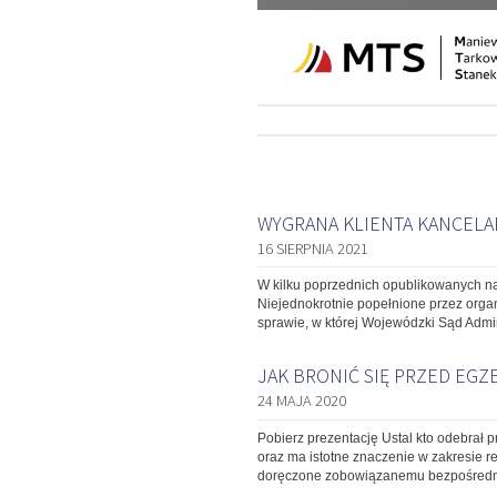
WYGRANA KLIENTA KANCELA
16 SIERPNIA 2021
W kilku poprzednich opublikowanych n
Niejednokrotnie popełnione przez orga
sprawie, w której Wojewódzki Sąd Admi
JAK BRONIĆ SIĘ PRZED EGZ
24 MAJA 2020
Pobierz prezentację Ustal kto odebrał
oraz ma istotne znaczenie w zakresie r
doręczone zobowiązanemu bezpośrednio 