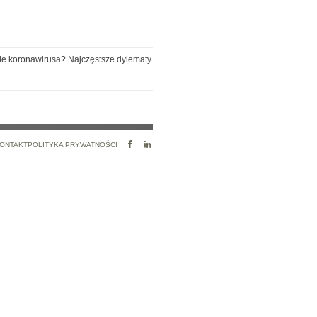
ie koronawirusa? Najczęstsze dylematy
FACEBOOK
LINKEDIN
ONTAKT
POLITYKA PRYWATNOŚCI
PROFILE
PROFILE
LINK
LINK