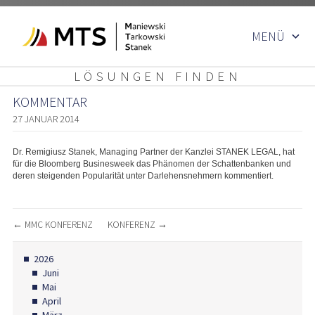
Zum
MENÜ
Inhalt
springen
LÖSUNGEN FINDEN
KOMMENTAR
27 JANUAR 2014
Dr. Remigiusz Stanek, Managing Partner der Kanzlei STANEK LEGAL, hat
für die Bloomberg Businesweek
das Phänomen der Schattenbanken
und
deren steigenden Popularität unter Darlehensnehmern kommentiert.
BEITRAGSNAVIGATION
←
MMC KONFERENZ
KONFERENZ
→
2026
Juni
Mai
April
März