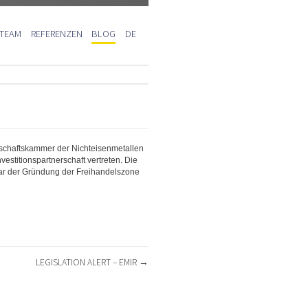
 TEAM
REFERENZEN
BLOG
DE
schaftskammer der Nichteisenmetallen
estitionspartnerschaft vertreten. Die
ar der Gründung der Freihandelszone
LEGISLATION ALERT – EMIR
→