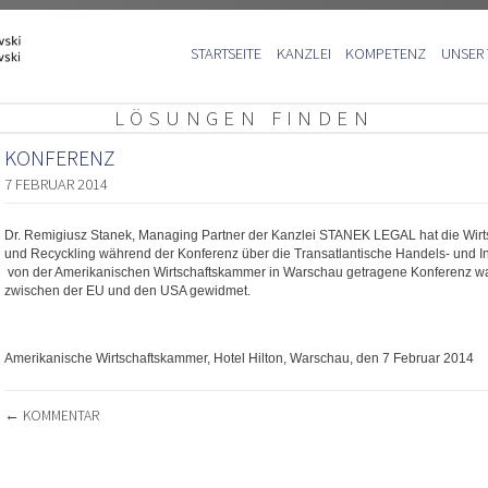
Zum
STARTSEITE
KANZLEI
KOMPETENZ
UNSER
Inhalt
springen
LÖSUNGEN FINDEN
KONFERENZ
7 FEBRUAR 2014
Dr. Remigiusz Stanek, Managing Partner der Kanzlei STANEK LEGAL hat die Wirt
und Recyckling während der Konferenz über die Transatlantische Handels- und Inv
von der Amerikanischen Wirtschaftskammer in Warschau getragene Konferenz w
zwischen der EU und den USA gewidmet.
Amerikanische Wirtschaftskammer, Hotel Hilton, Warschau, den 7 Februar 2014
BEITRAGSNAVIGATION
←
KOMMENTAR