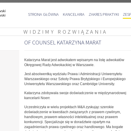
Przejdź
STRONA GŁÓWNA
KANCELARIA
ZAKRES PRAKTYKI
ZES
do
treści
WIDZIMY ROZWIĄZANIA
OF COUNSEL KATARZYNA MARAT
Katarzyna Marat jest adwokatem wpisanym na listę adwokatów
Okręgowej Rady Adwokackiej w Warszawie.
Jest absolwentką wydziału Prawa i Administracji Uniwersytetu
Warszawskiego oraz Szkoły Prawa Brytyjskiego i Europejskiego
Uniwersytetu Warszawskiego oraz Cambridge University.
Katarzyna zdobywała swoje doświadczenie w międzynarodowej
kancelarii Noerr.
Uczestniczyła w wielu projektach M&A zyskując szerokie
doświadczenie w kwestiach związanych z prawem cywilnym,
handlowym, prawem własności intelektualnej oraz prawem
konkurencji. Specjalizuje się w doradztwie opartym na
zagadnieniach prawa cywilnego oraz handlowego. Ma bogate