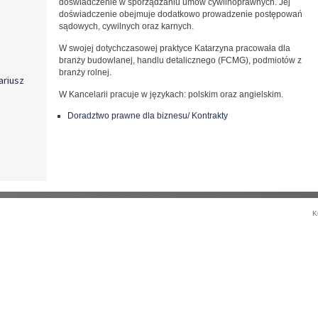
doświadczenie w sporządzaniu umów cywilnoprawnych. Jej
doświadczenie obejmuje dodatkowo prowadzenie postępowań
sądowych, cywilnych oraz karnych.
W swojej dotychczasowej praktyce Katarzyna pracowała dla
branży budowlanej, handlu detalicznego (FCMG), podmiotów z
branży rolnej.
ariusz
W Kancelarii pracuje w językach: polskim oraz angielskim.
Doradztwo prawne dla biznesu/ Kontrakty
k
K