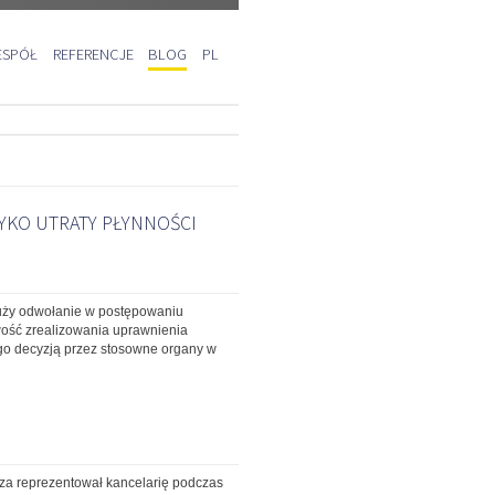
ESPÓŁ
REFERENCJE
BLOG
PL
YKO UTRATY PŁYNNOŚCI
służy odwołanie w postępowaniu
iwość zrealizowania uprawnienia
go decyzją przez stosowne organy w
za reprezentował kancelarię podczas