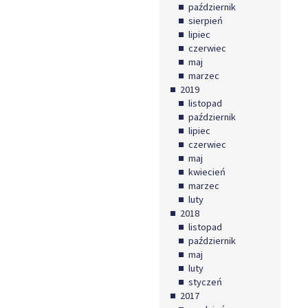
październik
sierpień
lipiec
czerwiec
maj
marzec
2019
listopad
październik
lipiec
czerwiec
maj
kwiecień
marzec
luty
2018
listopad
październik
maj
luty
styczeń
2017