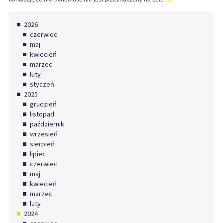
2026
czerwiec
maj
kwiecień
marzec
luty
styczeń
2025
grudzień
listopad
październik
wrzesień
sierpień
lipiec
czerwiec
maj
kwiecień
marzec
luty
2024