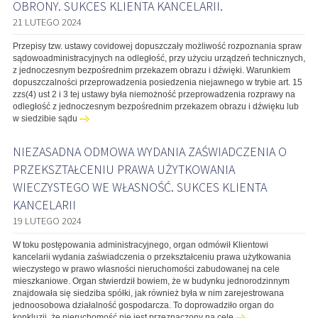
OBRONY. SUKCES KLIENTA KANCELARII.
21 LUTEGO 2024
Przepisy tzw. ustawy covidowej dopuszczały możliwość rozpoznania spraw
sądowoadministracyjnych na odległość, przy użyciu urządzeń technicznych,
z jednoczesnym bezpośrednim przekazem obrazu i dźwięki. Warunkiem
dopuszczalności przeprowadzenia posiedzenia niejawnego w trybie art. 15
zzs(4) ust 2 i 3 tej ustawy była niemożność przeprowadzenia rozprawy na
odległość z jednoczesnym bezpośrednim przekazem obrazu i dźwięku lub
w siedzibie sądu
NIEZASADNA ODMOWA WYDANIA ZAŚWIADCZENIA O
PRZEKSZTAŁCENIU PRAWA UŻYTKOWANIA
WIECZYSTEGO WE WŁASNOŚĆ. SUKCES KLIENTA
KANCELARII
19 LUTEGO 2024
W toku postępowania administracyjnego, organ odmówił Klientowi
kancelarii wydania zaświadczenia o przekształceniu prawa użytkowania
wieczystego w prawo własności nieruchomości zabudowanej na cele
mieszkaniowe. Organ stwierdził bowiem, że w budynku jednorodzinnym
znajdowała się siedziba spółki, jak również była w nim zarejestrowana
jednoosobowa działalność gospodarcza. To doprowadziło organ do
konkluzji, że nieruchomość nie jest przeznaczony na cele