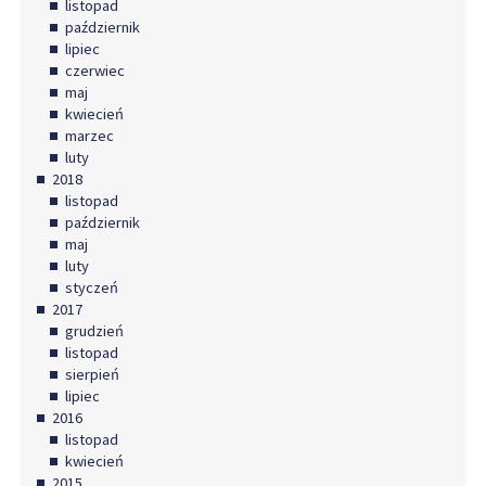
listopad
październik
lipiec
czerwiec
maj
kwiecień
marzec
luty
2018
listopad
październik
maj
luty
styczeń
2017
grudzień
listopad
sierpień
lipiec
2016
listopad
kwiecień
2015