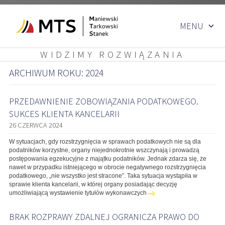
Przejdź
MENU
do
treści
WIDZIMY ROZWIĄZANIA
ARCHIWUM ROKU: 2024
PRZEDAWNIENIE ZOBOWIĄZANIA PODATKOWEGO.
SUKCES KLIENTA KANCELARII
26 CZERWCA 2024
W sytuacjach, gdy rozstrzygnięcia w sprawach podatkowych nie są dla
podatników korzystne, organy niejednokrotnie wszczynają i prowadzą
postępowania egzekucyjne z majątku podatników. Jednak zdarza się, że
nawet w przypadku istniejącego w obrocie negatywnego rozstrzygnięcia
podatkowego, „nie wszystko jest stracone”. Taka sytuacja wystąpiła w
sprawie klienta kancelarii, w której organy posiadając decyzję
umożliwiającą wystawienie tytułów wykonawczych
BRAK ROZPRAWY ZDALNEJ OGRANICZA PRAWO DO