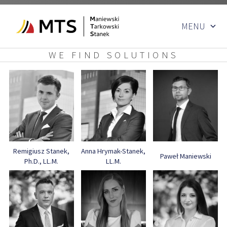
Skip
MENU
to
content
WE FIND SOLUTIONS
Remigiusz Stanek,
Anna Hrymak-Stanek,
Paweł Maniewski
Ph.D., LL.M.
LL.M.