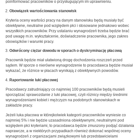
poinformować pracowników o przysługującym im uprawnieniu.
Obowiązek wartościowania stanowisk
Kryteria oceny wartości pracy na danym stanowisku będą musiały być
obiektywne, neutralne pod względem płci i stosowane jednakowo wobec
wszystkich pracowników. Przy ustalaniu wynagrodzeń trzeba będzie brać
pod uwagę m.in. wykształcenie, doświadczenie pracownika, jego zakres
obowiązków i warunki pracy.
Odwrócony ciężar dowodu w sporach o dyskryminację płacową
Pracownik będzie miał ułatwioną drogę dochodzenia roszczeń przed
sądem. W sporze o nierówne wynagrodzenie to pracodawca będzie musiał
wykazać, że różnice w płacach wynikają z obiektywnych powodów.
Raportowanie luki płacowej
Pracodawcy zatrudniający co najmniej 100 pracowników będą musieli
sporządzać sprawozdanie z luki płacowej, czyli różnicy między średnimi
wynagrodzeniami kobiet i mężczyzn na podobnych stanowiskach w
zakładzie pracy.
Jeżeli luka płacowa w którejkolwiek kategorii pracowników wyniesie co
najmniej 5% i nie będzie uzasadniona obiektywnymi, neutralnymi pod
względem płci kryteriami, to pracodawca będzie zmuszony podjąć działania
naprawcze, a w niektórych przypadkach również dokonać wspólnej oceny
wynagrodzeń z organizacjami związkowymi lub przedstawicielami