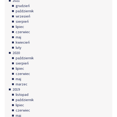
2021
grudzień
październik
wrzesień
sierpień
lipiec
czerwiec
maj
kwiecień
luty
2020
październik
sierpień
lipiec
czerwiec
maj
marzec
2019
listopad
październik
lipiec
czerwiec
maj