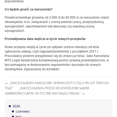
pracowników.
Co będzie grozić za naruszenia?
Projekt przewiduje grzywnę od 2.000 zł do 60.000 zł za naruszenie części
obowiązków, m.in. związanych z oceną wartości pracy, przejrzystością
wynagrodzeń, raportowaniem luki płacowej czy wspólną oceną
wynagrodzeń.
Przewidywana data wejścia w życie nowych przepisów
Nowe przepisy wejdą w życie po upływie sześciu miesięcy od dnia
ogłoszenia ustawy, czyli najprawdopodobniej z początkiem 2027 r.
Pracodawcy powinni przygotować się do zmian już teraz. Jako Kancelaria
MTS Legal świadczymy kompleksową pomoc prawną przedsiębiorcom, w
tym pomagamy w dostosowaniu regulaminów i procedur do nowych
obowiązków. Zapraszamy do kontaktu!
NAWIGACJA
←
„SUKCES KLIENTA KANCELARII: SPRAWA DOTYCZĄCA 0% VAT TRAFI DO
TSUE”
„SUKCES KLIENTA PRZED WOJEWÓDZKIM SĄDEM
WPISU
ADMINISTRACYJNYM. WYTYCZNE NSA WIĄŻĄ ORGAN.”
→
2026
czerwiec
maj