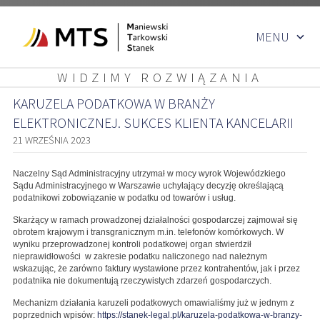
Przejdź
MENU
do
treści
WIDZIMY ROZWIĄZANIA
KARUZELA PODATKOWA W BRANŻY
ELEKTRONICZNEJ. SUKCES KLIENTA KANCELARII
21 WRZEŚNIA 2023
Naczelny Sąd Administracyjny utrzymał w mocy wyrok Wojewódzkiego
Sądu Administracyjnego w Warszawie uchylający decyzję określającą
podatnikowi zobowiązanie w podatku od towarów i usług.
Skarżący w ramach prowadzonej działalności gospodarczej zajmował się
obrotem krajowym i transgranicznym m.in. telefonów komórkowych. W
wyniku przeprowadzonej kontroli podatkowej organ stwierdził
nieprawidłowości w zakresie podatku naliczonego nad należnym
wskazując, że zarówno faktury wystawione przez kontrahentów, jak i przez
podatnika nie dokumentują rzeczywistych zdarzeń gospodarczych.
Mechanizm działania karuzeli podatkowych omawialiśmy już w jednym z
poprzednich wpisów:
https://stanek-legal.pl/karuzela-podatkowa-w-branzy-