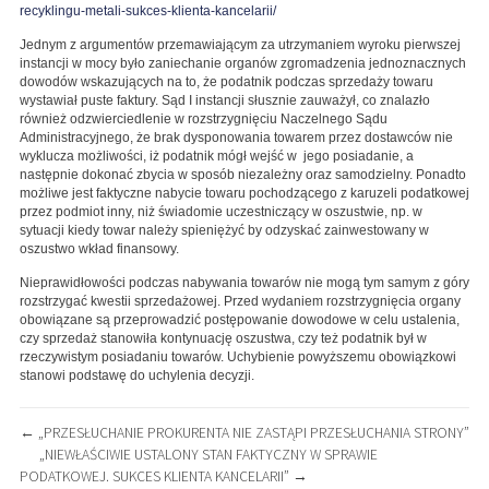
recyklingu-metali-sukces-klienta-kancelarii/
Jednym z argumentów przemawiającym za utrzymaniem wyroku pierwszej
instancji w mocy było zaniechanie organów zgromadzenia jednoznacznych
dowodów wskazujących na to, że podatnik podczas sprzedaży towaru
wystawiał puste faktury. Sąd I instancji słusznie zauważył, co znalazło
również odzwierciedlenie w rozstrzygnięciu Naczelnego Sądu
Administracyjnego, że brak dysponowania towarem przez dostawców nie
wyklucza możliwości, iż podatnik mógł wejść w jego posiadanie, a
następnie dokonać zbycia w sposób niezależny oraz samodzielny. Ponadto
możliwe jest faktyczne nabycie towaru pochodzącego z karuzeli podatkowej
przez podmiot inny, niż świadomie uczestniczący w oszustwie, np. w
sytuacji kiedy towar należy spieniężyć by odzyskać zainwestowany w
oszustwo wkład finansowy.
Nieprawidłowości podczas nabywania towarów nie mogą tym samym z góry
rozstrzygać kwestii sprzedażowej. Przed wydaniem rozstrzygnięcia organy
obowiązane są przeprowadzić postępowanie dowodowe w celu ustalenia,
czy sprzedaż stanowiła kontynuację oszustwa, czy też podatnik był w
rzeczywistym posiadaniu towarów. Uchybienie powyższemu obowiązkowi
stanowi podstawę do uchylenia decyzji.
NAWIGACJA
←
„PRZESŁUCHANIE PROKURENTA NIE ZASTĄPI PRZESŁUCHANIA STRONY”
„NIEWŁAŚCIWIE USTALONY STAN FAKTYCZNY W SPRAWIE
WPISU
PODATKOWEJ. SUKCES KLIENTA KANCELARII”
→