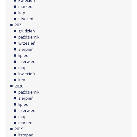
kwiecień
marzec
luty
styczeń
2021
grudzień
październik
wrzesień
sierpień
lipiec
czerwiec
maj
kwiecień
luty
2020
październik
sierpień
lipiec
czerwiec
maj
marzec
2019
listopad