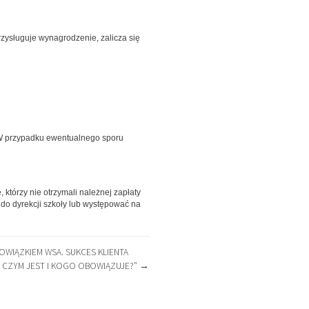
rzysługuje wynagrodzenie, zalicza się
 W przypadku ewentualnego sporu
którzy nie otrzymali należnej zapłaty
 do dyrekcji szkoły lub występować na
WIĄZKIEM WSA. SUKCES KLIENTA
– CZYM JEST I KOGO OBOWIĄZUJE?”
→