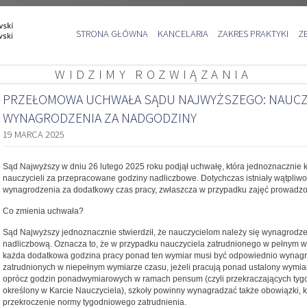
Przejdź
STRONA GŁÓWNA
KANCELARIA
ZAKRES PRAKTYKI
Z
do
treści
WIDZIMY ROZWIĄZANIA
PRZEŁOMOWA UCHWAŁA SĄDU NAJWYŻSZEGO: NAUCZY
WYNAGRODZENIA ZA NADGODZINY
19 MARCA 2025
Sąd Najwyższy w dniu 26 lutego 2025 roku podjął uchwałę, która jednoznacznie 
nauczycieli za przepracowane godziny nadliczbowe. Dotychczas istniały wątpliw
wynagrodzenia za dodatkowy czas pracy, zwłaszcza w przypadku zajęć prowad
Co zmienia uchwała?
Sąd Najwyższy jednoznacznie stwierdził, że nauczycielom należy się wynagrod
nadliczbową. Oznacza to, że w przypadku nauczyciela zatrudnionego w pełnym wy
każda dodatkowa godzina pracy ponad ten wymiar musi być odpowiednio wynagra
zatrudnionych w niepełnym wymiarze czasu, jeżeli pracują ponad ustalony wymia
oprócz godzin ponadwymiarowych w ramach pensum (czyli przekraczających tyg
określony w Karcie Nauczyciela), szkoły powinny wynagradzać także obowiązki,
przekroczenie normy tygodniowego zatrudnienia.