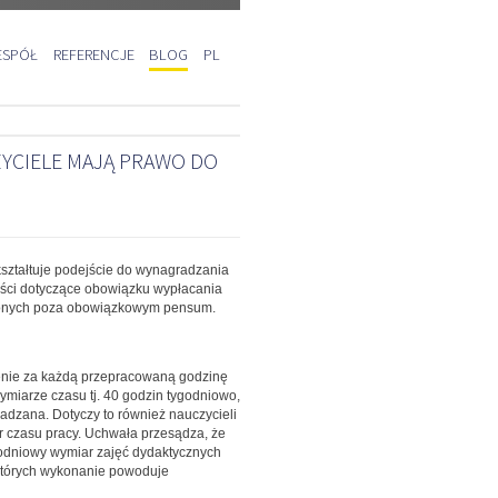
ESPÓŁ
REFERENCJE
BLOG
PL
CIELE MAJĄ PRAWO DO
kształtuje podejście do wynagradzania
ości dotyczące obowiązku wypłacania
zonych poza obowiązkowym pensum.
zenie za każdą przepracowaną godzinę
miarze czasu tj. 40 godzin tygodniowo,
dzana. Dotyczy to również nauczycieli
r czasu pracy. Uchwała przesądza, że
odniowy wymiar zajęć dydaktycznych
 których wykonanie powoduje