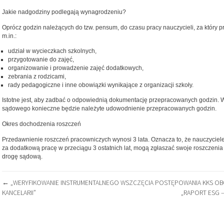
Jakie nadgodziny podlegają wynagrodzeniu?
Oprócz godzin należących do tzw. pensum, do czasu pracy nauczycieli, za który p
m.in.:
udział w wycieczkach szkolnych,
przygotowanie do zajęć,
organizowanie i prowadzenie zajęć dodatkowych,
zebrania z rodzicami,
rady pedagogiczne i inne obowiązki wynikające z organizacji szkoły.
Istotne jest, aby zadbać o odpowiednią dokumentację przepracowanych godzin.
sądowego konieczne będzie należyte udowodnienie przepracowanych godzin.
Okres dochodzenia roszczeń
Przedawnienie roszczeń pracowniczych wynosi 3 lata. Oznacza to, że nauczyciele, 
za dodatkową pracę w przeciągu 3 ostatnich lat, mogą zgłaszać swoje roszczenia
drogę sądową.
NAWIGACJA
←
„WERYFIKOWANIE INSTRUMENTALNEGO WSZCZĘCIA POSTĘPOWANIA KKS OBO
KANCELARII”
„RAPORT ESG 
WPISU