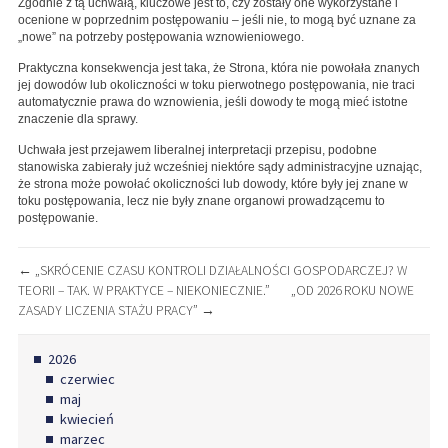
Zgodnie z tą uchwałą, kluczowe jest to, czy zostały one wykorzystane i
ocenione w poprzednim postępowaniu – jeśli nie, to mogą być uznane za
„nowe” na potrzeby postępowania wznowieniowego.
Praktyczna konsekwencja jest taka, że Strona, która nie powołała znanych
jej dowodów lub okoliczności w toku pierwotnego postępowania, nie traci
automatycznie prawa do wznowienia, jeśli dowody te mogą mieć istotne
znaczenie dla sprawy.
Uchwała jest przejawem liberalnej interpretacji przepisu, podobne
stanowiska zabierały już wcześniej niektóre sądy administracyjne uznając,
że strona może powołać okoliczności lub dowody, które były jej znane w
toku postępowania, lecz nie były znane organowi prowadzącemu to
postępowanie.
NAWIGACJA
←
„SKRÓCENIE CZASU KONTROLI DZIAŁALNOŚCI GOSPODARCZEJ? W
TEORII – TAK. W PRAKTYCE – NIEKONIECZNIE.”
„OD 2026 ROKU NOWE
WPISU
ZASADY LICZENIA STAŻU PRACY”
→
2026
czerwiec
maj
kwiecień
marzec