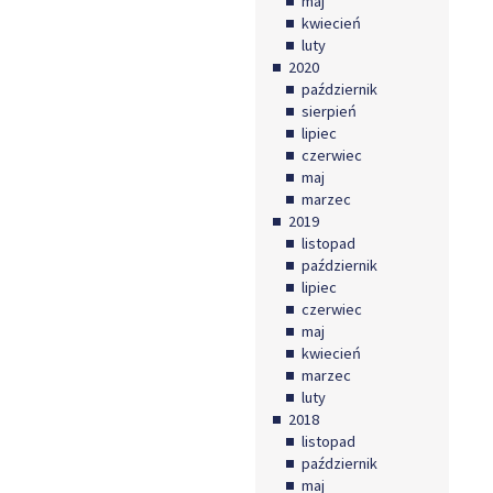
maj
kwiecień
luty
2020
październik
sierpień
lipiec
czerwiec
maj
marzec
2019
listopad
październik
lipiec
czerwiec
maj
kwiecień
marzec
luty
2018
listopad
październik
maj