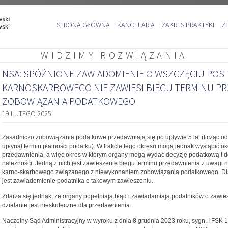
Przejdź
STRONA GŁÓWNA
KANCELARIA
ZAKRES PRAKTYKI
Z
do
treści
WIDZIMY ROZWIĄZANIA
NSA: SPÓŹNIONE ZAWIADOMIENIE O WSZCZĘCIU PO
KARNOSKARBOWEGO NIE ZAWIESI BIEGU TERMINU P
ZOBOWIĄZANIA PODATKOWEGO
19 LUTEGO 2025
Zasadniczo zobowiązania podatkowe przedawniają się po upływie 5 lat (licząc o
upłynął termin płatności podatku). W trakcie tego okresu mogą jednak wystąpić ok
przedawnienia, a więc okres w którym organy mogą wydać decyzję podatkową i d
należności. Jedną z nich jest zawieszenie biegu terminu przedawnienia z uwagi
karno-skarbowego związanego z niewykonaniem zobowiązania podatkowego. Dla 
jest zawiadomienie podatnika o takowym zawieszeniu.
Zdarza się jednak, że organy popełniają błąd i zawiadamiają podatników o zawies
działanie jest nieskuteczne dla przedawnienia.
Naczelny Sąd Administracyjny w wyroku z dnia 8 grudnia 2023 roku, sygn. I FSK