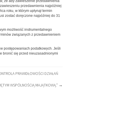
ał, że aby zawieszenie przedawnienia
 zawieszeniu przedawnienia najpóźniej
ca roku, w którym upłynął termin
musi zostać doręczone najpóźniej do 31
wym możliwość instrumentalnego
terminów związanych z przedawnieniem
 w postępowaniach podatkowych. Jeśli
e bronić się przed nieuzasadnionymi
 KONTROLA PRAWIDŁOWOŚCI DZIAŁAŃ
JĘTYM WSPÓLNOŚCIĄ MAJĄTKOWĄ.”
→