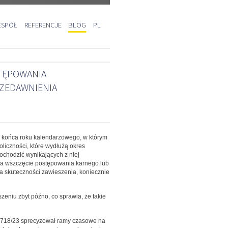
ESPÓŁ
REFERENCJE
BLOG
PL
STĘPOWANIA
RZEDAWNIENIA
d końca roku kalendarzowego, w którym
oliczności, które wydłużą okres
ochodzić wynikających z niej
 na wszczęcie postępowania karnego lub
skuteczności zawieszenia, koniecznie
zeniu zbyt późno, co sprawia, że takie
 1718/23 sprecyzował ramy czasowe na