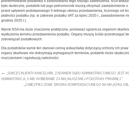
poinformowanie podatnika o zastosowaniu tego rodzaju zawieszenia. NSA wskaz
było skuteczne, podatnik lub jego pełnomocnik muszą otrzymać zawiadomienie o
przed upływem podstawowego 5-letniego okresu przedawnienia, liczonego od koń
płatności podatku (np. w zakresie podatku VAT za lipiec 2020 r., zawiadomienie 
grudnia 2025 r.).
Wyrok NSA ma duże znaczenie praktyczne, ponieważ ogranicza organom skarbo
wydłużenia terminu przedawnienia podatku. Organy muszą ściśle przestrzegać 
zobowiązań podatkowych.
Dla podatników wyrok ten stanowi cenną wskazówkę dotyczącą ochrony ich praw
organy skarbowe nie dotrzymają wymaganych terminów, podatnik może skuteczni
roszczeniami i egzekucją należności.
NAWIGACJA
←
„SUKCES KLIENTA KANCELARII, ZADANIEM SĄDU ADMINISTRACYJNEGO JEST
ADMINISTRACJI, A NIE WYBIERANIE ZA NIĄ WŁAŚCIWEJ PODSTAWY PRAWNEJ.”
WPISU
„ZABEZPIECZENIE ŚRODKA KOMPENSACYJNEGO NA MAJĄTKU OB